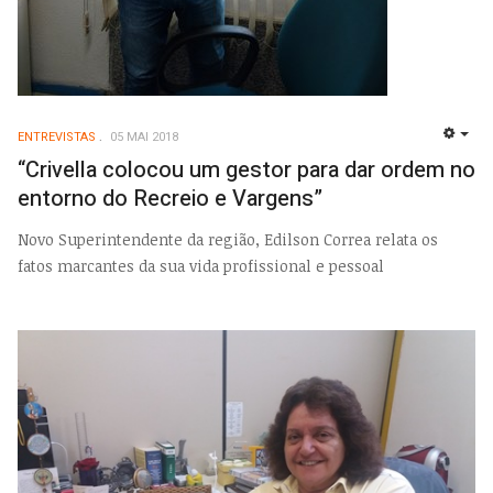
ENTREVISTAS
05 MAI 2018
EMP
“Crivella colocou um gestor para dar ordem no
entorno do Recreio e Vargens”
Novo Superintendente da região, Edilson Correa relata os
fatos marcantes da sua vida profissional e pessoal