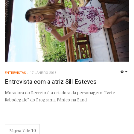
ENTREVISTAS
17 JANEIRO 2018
EMP
Entrevista com a atriz Sill Esteves
Moradora do Recreio é a criadora da personagem “Ivete
Rabodegalo” do Programa Pânico na Band
Página 7 de 10