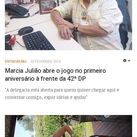
ENTREVISTAS
03 FEVEREIRO 2018
EMP
Marcia Julião abre o jogo no primeiro
aniversário à frente da 42ª DP
"A delegacia está aberta para quem quiser chegar aqui e
conversar comigo, expor ideias e ajudar"