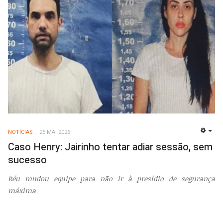
NOTÍCIAS
25 MAI 2026
EMP
Caso Henry: Jairinho tentar adiar sessão, sem
sucesso
Réu mudou equipe para não ir à presídio de segurança
máxima