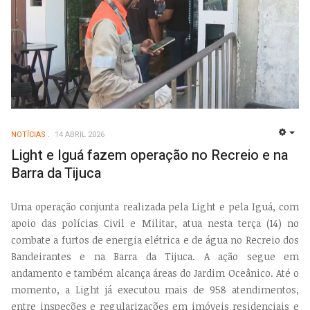
NOTÍCIAS
14 ABRIL 2026
EMP
Light e Iguá fazem operação no Recreio e na
Barra da Tijuca
Uma operação conjunta realizada pela Light e pela Iguá,
com
apoio das polícias Civil e Militar, atua nesta terça
(14) no
combate a furtos de energia elétrica e de água
no Recreio dos
Bandeirantes e na Barra da Tijuca. A ação
segue em
andamento e também alcança áreas do Jar
dim Oceânico. Até o
momento, a Light já executou mais
de 958 atendimentos,
entre inspeções e regularizações
em imóveis residenciais e