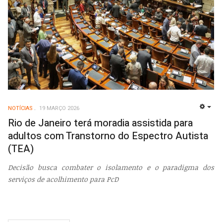
NOTÍCIAS
19 MARÇO 2026
EMP
Rio de Janeiro terá moradia assistida para
adultos com Transtorno do Espectro Autista
(TEA)
Decisão busca combater o isolamento e o paradigma dos
serviços de acolhimento para PcD