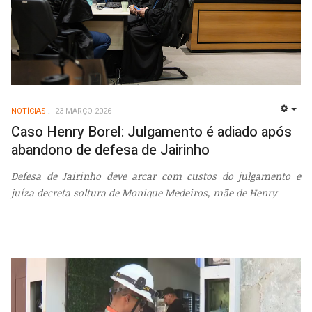
NOTÍCIAS
23 MARÇO 2026
EMP
Caso Henry Borel: Julgamento é adiado após
abandono de defesa de Jairinho
Defesa de Jairinho deve arcar com custos do julgamento e
juíza decreta soltura de Monique Medeiros, mãe de Henry