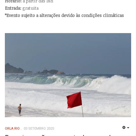
Horário:
a partir das 18h
Entrada:
gratuita
*Evento sujeito a alterações devido às condições climáticas
ORLA RIO
03 SETEMBRO 2025
EMP