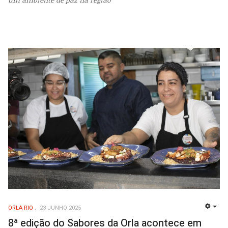
ORLA RIO
23 JUNHO 2025
EMP
8ª edição do Sabores da Orla acontece em