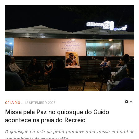
ORLA RIO
12 SETEMBRO 2025
EMP
Missa pela Paz no quiosque do Guido
acontece na praia do Recreio
O quiosque na orla da praia promove uma missa em prol de
um ambiente de paz na região