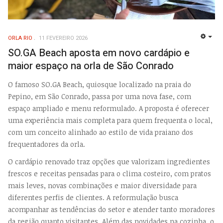
ORLA RIO
11 FEVEREIRO 2026
EMP
SO.GA Beach aposta em novo cardápio e
maior espaço na orla de São Conrado
O famoso SO.GA Beach, quiosque localizado na praia do
Pepino, em São Conrado, passa por uma nova fase, com
espaço ampliado e menu reformulado. A proposta é oferecer
uma experiência mais completa para quem frequenta o local,
com um conceito alinhado ao estilo de vida praiano dos
frequentadores da orla.
O cardápio renovado traz opções que valorizam ingredientes
frescos e receitas pensadas para o clima costeiro, com pratos
mais leves, novas combinações e maior diversidade para
diferentes perfis de clientes. A reformulação busca
acompanhar as tendências do setor e atender tanto moradores
da região quanto visitantes.
Além das novidades na cozinha, o