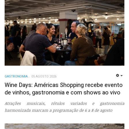
GASTRONOMIA
05 AGOSTO 2026
EMP
Wine Days: Américas Shopping recebe evento
de vinhos, gastronomia e com shows ao vivo
Atrações musicais, rótulos variados e gastronomia
harmonizada marcam a programação de 6 a 8 de agosto