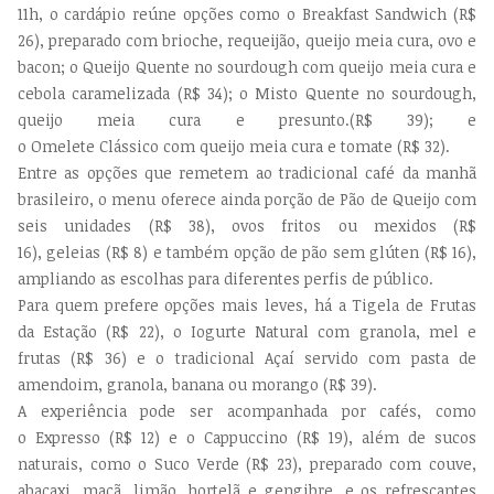
11h, o cardápio reúne opções como o Breakfast Sandwich (R$
26), preparado com brioche, requeijão, queijo meia cura, ovo e
bacon; o Queijo Quente no sourdough com queijo meia cura e
cebola caramelizada (R$ 34); o Misto Quente no sourdough,
queijo meia cura e presunto.(R$ 39); e
o Omelete Clássico com queijo meia cura e tomate (R$ 32).
Entre as opções que remetem ao tradicional café da manhã
brasileiro, o menu oferece ainda porção de Pão de Queijo com
seis unidades (R$ 38), ovos fritos ou mexidos (R$
16), geleias (R$ 8) e também opção de pão sem glúten (R$ 16),
ampliando as escolhas para diferentes perfis de público.
Para quem prefere opções mais leves, há a Tigela de Frutas
da Estação (R$ 22), o Iogurte Natural com granola, mel e
frutas (R$ 36) e o tradicional Açaí servido com pasta de
amendoim, granola, banana ou morango (R$ 39).
A experiência pode ser acompanhada por cafés, como
o Expresso (R$ 12) e o Cappuccino (R$ 19), além de sucos
naturais, como o Suco Verde (R$ 23), preparado com couve,
abacaxi, maçã, limão, hortelã e gengibre, e os refrescantes