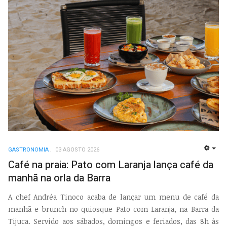
GASTRONOMIA
03 AGOSTO 2026
EMP
Café na praia: Pato com Laranja lança café da
manhã na orla da Barra
A chef Andréa Tinoco acaba de lançar um menu de café da
manhã e brunch no quiosque
Pato com Laranja
, na Barra da
Tijuca. Servido aos sábados, domingos e feriados, das 8h às