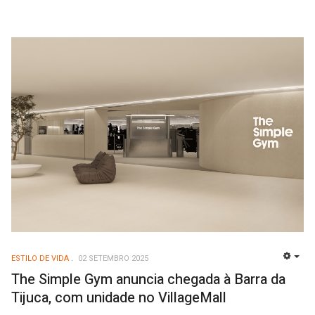
ESTILO DE VIDA
02 SETEMBRO 2025
EMP
The Simple Gym anuncia chegada à Barra da
Tijuca, com unidade no VillageMall