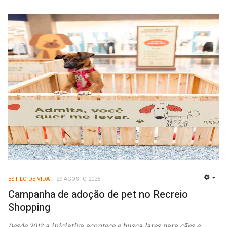
ESTILO DE VIDA
29 AGOSTO 2025
EMP
Campanha de adoção de pet no Recreio
Shopping
Desde 2012 a iniciativa acontece e busca lares para cães e