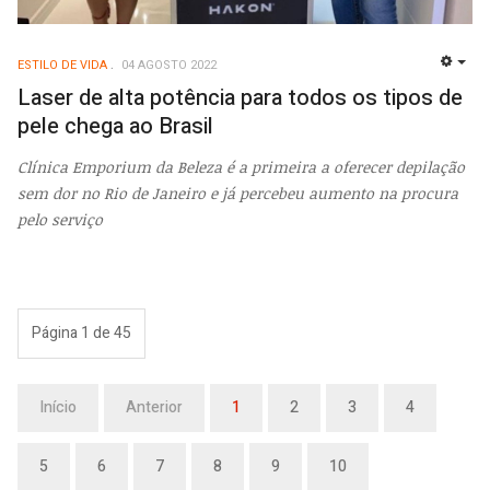
ESTILO DE VIDA
04 AGOSTO 2022
EMP
Laser de alta potência para todos os tipos de
pele chega ao Brasil
Clínica Emporium da Beleza é a primeira a oferecer depilação
sem dor no Rio de Janeiro e já percebeu aumento na procura
pelo serviço
Página 1 de 45
Início
Anterior
1
2
3
4
5
6
7
8
9
10