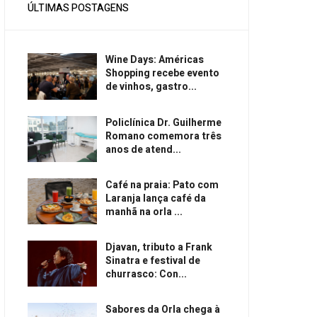
ÚLTIMAS POSTAGENS
Wine Days: Américas
Shopping recebe evento
de vinhos, gastro...
Policlínica Dr. Guilherme
Romano comemora três
anos de atend...
Café na praia: Pato com
Laranja lança café da
manhã na orla ...
Djavan, tributo a Frank
Sinatra e festival de
churrasco: Con...
Sabores da Orla chega à