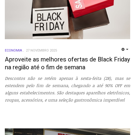
ECONOMIA
27 NOVEMBRO 2025
EMP
Aproveite as melhores ofertas de Black Friday
na região até o fim de semana
Descontos não se retém apenas à sexta-feita (28), mas se
estendem pelo fim de semana, chegando a até 90% OFF em
alguns estabelecimentos. São destaques aparelhos eletrônicos,
roupas, acessórios, e uma seleção gastronômica imperdível