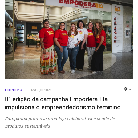
ECONOMIA
09 MARÇO 2026
EMP
8ª edição da campanha Empodera Ela
impulsiona o empreendedorismo feminino
Campanha promove uma loja colaborativa e venda de
produtos sustentáveis