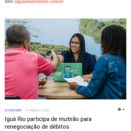
Site:
lagunebarrahotel.com.br
ECONOMIA
10 MARÇO 2026
EMP
Iguá Rio participa de mutirão para
renegociação de débitos