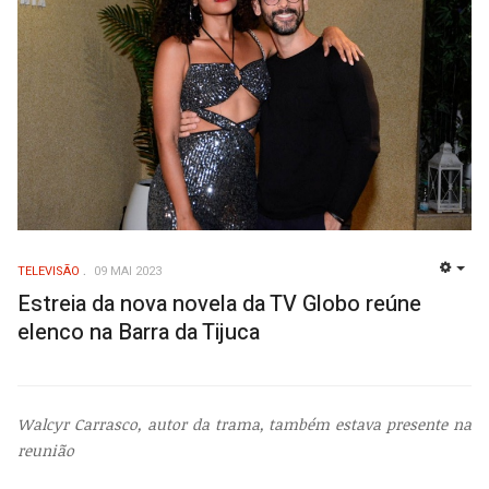
TELEVISÃO
09 MAI 2023
EMP
Estreia da nova novela da TV Globo reúne
elenco na Barra da Tijuca
Walcyr Carrasco, autor da trama, também estava presente na
reunião