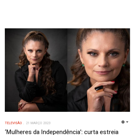
TELEVISÃO
21 MARÇO 2023
EMP
‘Mulheres da Independência’: curta estreia