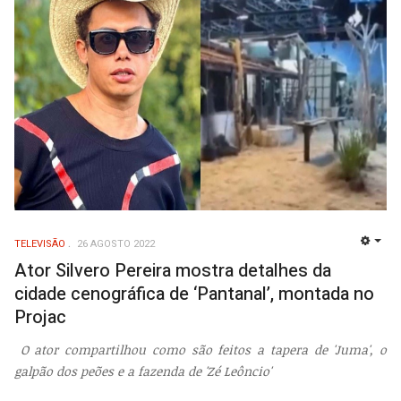
TELEVISÃO
26 AGOSTO 2022
EMP
Ator Silvero Pereira mostra detalhes da
cidade cenográfica de ‘Pantanal’, montada no
Projac
O ator compartilhou como são feitos a tapera de 'Juma', o
galpão dos peões e a fazenda de 'Zé Leôncio'