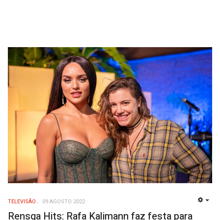
TELEVISÃO
09 AGOSTO 2022
EMP
Rensga Hits: Rafa Kalimann faz festa para