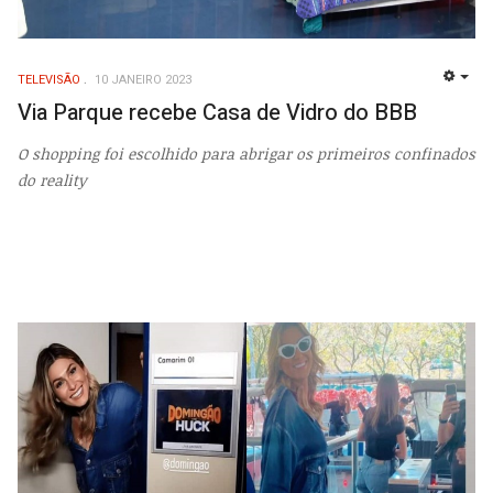
TELEVISÃO
10 JANEIRO 2023
EMP
Via Parque recebe Casa de Vidro do BBB
O shopping foi escolhido para abrigar os primeiros confinados
do reality