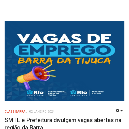
CLASSIBARRA
02 JANEIRO 2024
EMP
SMTE e Prefeitura divulgam vagas abertas na
região da Barra