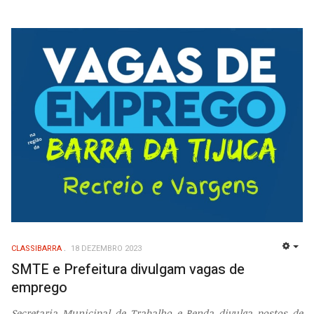
CLASSIBARRA
18 DEZEMBRO 2023
EMP
SMTE e Prefeitura divulgam vagas de
emprego
Secretaria Municipal de Trabalho e Renda divulga postos de