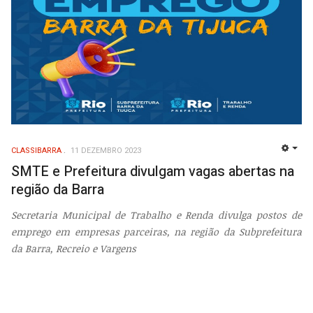
CLASSIBARRA
11 DEZEMBRO 2023
EMP
SMTE e Prefeitura divulgam vagas abertas na
região da Barra
Secretaria Municipal de Trabalho e Renda divulga postos de
emprego em empresas parceiras, na região da Subprefeitura
da Barra, Recreio e Vargens