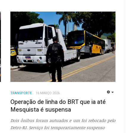
TRANSPORTE
16 MARÇO 2026
EMPTY
EMPTY
Operação de linha do BRT que ia até
Mesquista é suspensa
Dois ônibus foram autuados e um foi rebocado pelo
Detro-RJ. Serviço foi temporariamente suspenso