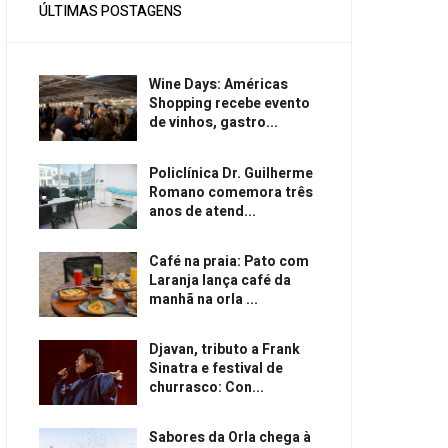
ÚLTIMAS POSTAGENS
Wine Days: Américas
Shopping recebe evento
de vinhos, gastro...
Policlínica Dr. Guilherme
Romano comemora três
anos de atend...
Café na praia: Pato com
Laranja lança café da
manhã na orla ...
Djavan, tributo a Frank
Sinatra e festival de
churrasco: Con...
Sabores da Orla chega à