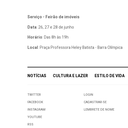
Serviço - Feirão de imóveis
Data
: 26, 27 e 28 de junho
Horário
: Das 8h às 19h
Local
: Praça Professora Heley Batista - Barra Olímpica
NOTÍCIAS
CULTURA E LAZER
ESTILO DE VIDA
TWITTER
LOGIN
FACEBOOK
CADASTRAR-SE
INSTAGRAM
LEMBRETE DE NOME
YOUTUBE
RSS