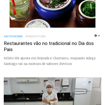
GASTRONOMIA
04 AGOSTO 2021
EMP
Restaurantes vão no tradicional no Dia dos
Pais
Seleto 106 aposta em feijoada e churrasco, enquanto Adega
Santiago vai na mistura de sabores ibéricos