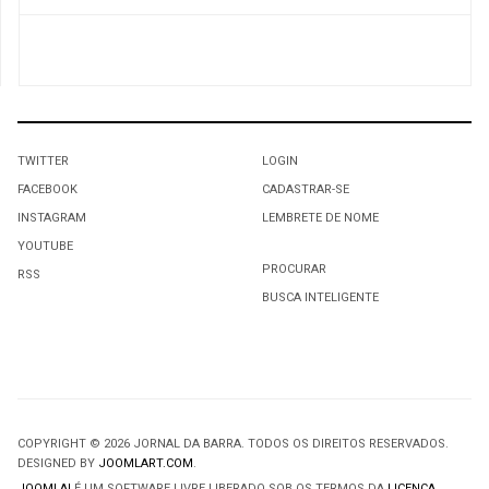
TWITTER
LOGIN
FACEBOOK
CADASTRAR-SE
INSTAGRAM
LEMBRETE DE NOME
YOUTUBE
PROCURAR
RSS
BUSCA INTELIGENTE
COPYRIGHT © 2026 JORNAL DA BARRA. TODOS OS DIREITOS RESERVADOS.
DESIGNED BY
JOOMLART.COM
.
JOOMLA!
É UM SOFTWARE LIVRE LIBERADO SOB OS TERMOS DA
LICENÇA