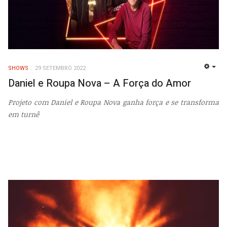
SHOWS
29 SETEMBRO 2022
EMP
Daniel e Roupa Nova – A Força do Amor
Projeto com Daniel e Roupa Nova ganha força e se transforma
em turnê