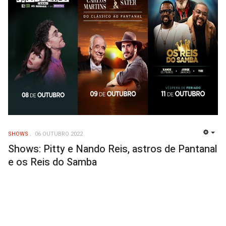
SHOWS
06 OUTUBRO 2022
EMP
Shows: Pitty e Nando Reis, astros de Pantanal
e os Reis do Samba