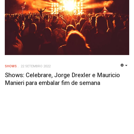
SHOWS
22 SETEMBRO 2022
EMP
Shows: Celebrare, Jorge Drexler e Mauricio
Manieri para embalar fim de semana