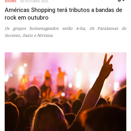
SHOWS
04 OUTUBRO 2022
EMP
Américas Shopping terá tributos a bandas de
rock em outubro
Os grupos homenageados serão A-ha, Os Paralamas do
Sucesso, Oasis e Nirvana