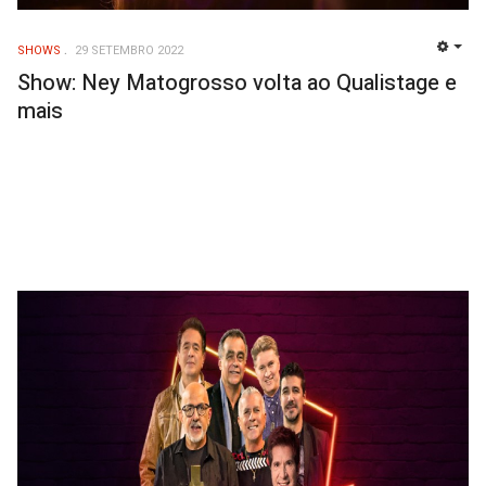
SHOWS
29 SETEMBRO 2022
EMP
Show: Ney Matogrosso volta ao Qualistage e
mais