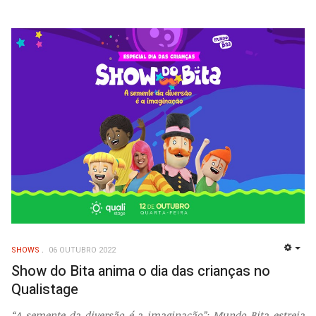
SHOWS
06 OUTUBRO 2022
EMP
Show do Bita anima o dia das crianças no
Qualistage
“A semente da diversão é a imaginação”: Mundo Bita estreia