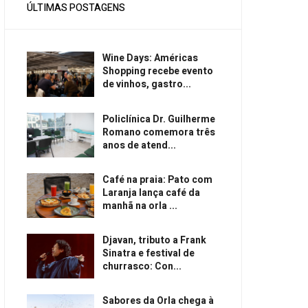
ÚLTIMAS POSTAGENS
Wine Days: Américas
Shopping recebe evento
de vinhos, gastro...
Policlínica Dr. Guilherme
Romano comemora três
anos de atend...
Café na praia: Pato com
Laranja lança café da
manhã na orla ...
Djavan, tributo a Frank
Sinatra e festival de
churrasco: Con...
Sabores da Orla chega à