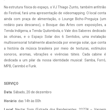
Na estrutura física do espaço, o VJ Thiago Zunto, também anfitrião
do Festival, fará uma apresentação de videomapping. O local conta
ainda com praça de alimentação, o Lounge Bicho-Preguiça (um
redário para descanso), o Bosque das Artes com exposições, a
Tenda Indígena, a Tenda Quilombola, o Vale dos Saberes dedicado
às oficinas, e o Espaço Solar dos 6 Sentidos, uma instalação
multissensorial totalmente abastecida por energia solar, que conta
a história da música brasileira por meio de texturas, estímulos
sonoros, aromas, vibrações e vivências táteis. Cada cabine é
dedicada a um pilar da nossa identidade musical: Samba, Forró,
MPB, Carimbó e Funk.
SERVIÇO
Data
: Sábado, 20 de dezembro
Horário
: das 14h às 00h
Local
: Nectar Som (Estrada dos Bandeirantes, 22774 – Vargem