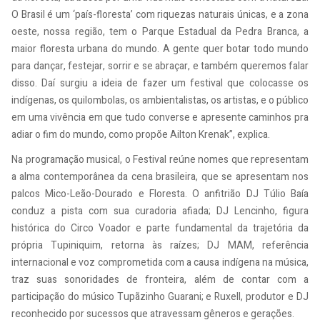
O Brasil é um ‘país-floresta’ com riquezas naturais únicas, e a zona
oeste, nossa região, tem o Parque Estadual da Pedra Branca, a
maior floresta urbana do mundo. A gente quer botar todo mundo
para dançar, festejar, sorrir e se abraçar, e também queremos falar
disso. Daí surgiu a ideia de fazer um festival que colocasse os
indígenas, os quilombolas, os ambientalistas, os artistas, e o público
em uma vivência em que tudo converse e apresente caminhos pra
adiar o fim do mundo, como propõe Ailton Krenak”, explica.
Na programação musical, o Festival reúne nomes que representam
a alma contemporânea da cena brasileira, que se apresentam nos
palcos Mico-Leão-Dourado e Floresta. O anfitrião DJ Túlio Baía
conduz a pista com sua curadoria afiada; DJ Lencinho, figura
histórica do Circo Voador e parte fundamental da trajetória da
própria Tupiniquim, retorna às raízes; DJ MAM, referência
internacional e voz comprometida com a causa indígena na música,
traz suas sonoridades de fronteira, além de contar com a
participação do músico Tupãzinho Guarani; e Ruxell, produtor e DJ
reconhecido por sucessos que atravessam gêneros e gerações.