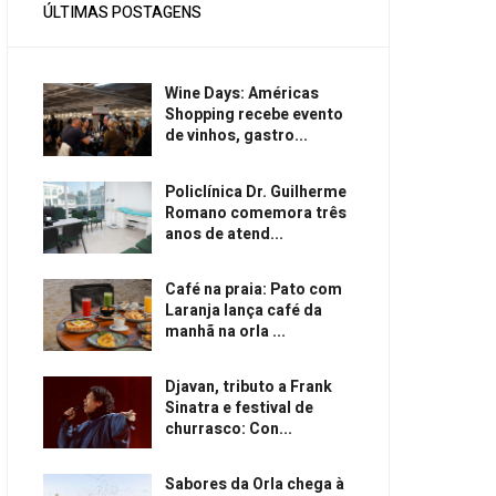
ÚLTIMAS POSTAGENS
Wine Days: Américas
Shopping recebe evento
de vinhos, gastro...
Policlínica Dr. Guilherme
Romano comemora três
anos de atend...
Café na praia: Pato com
Laranja lança café da
manhã na orla ...
Djavan, tributo a Frank
Sinatra e festival de
churrasco: Con...
Sabores da Orla chega à