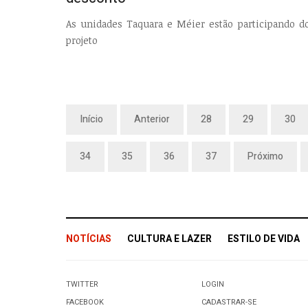
As unidades Taquara e Méier estão participando d
projeto
Início
Anterior
28
29
30
34
35
36
37
Próximo
NOTÍCIAS
CULTURA E LAZER
ESTILO DE VIDA
TWITTER
LOGIN
FACEBOOK
CADASTRAR-SE