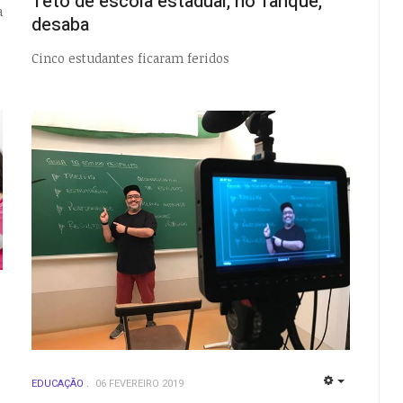
Teto de escola estadual, no Tanque,
a
desaba
Cinco estudantes ficaram feridos
EMPTY
EDUCAÇÃO
06 FEVEREIRO 2019
EMPTY