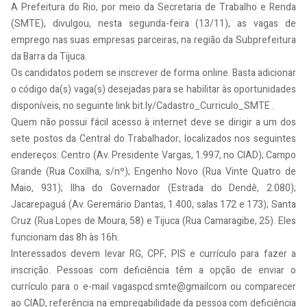
A Prefeitura do Rio, por meio da Secretaria de Trabalho e Renda
(SMTE), divulgou, nesta segunda-feira (13/11), as vagas de
emprego nas suas empresas parceiras, na região da Subprefeitura
da Barra da Tijuca.
Os candidatos podem se inscrever de forma online. Basta adicionar
o código da(s) vaga(s) desejadas para se habilitar às oportunidades
disponíveis, no seguinte link bit.ly/Cadastro_Curriculo_SMTE .
Quem não possui fácil acesso à internet deve se dirigir a um dos
sete postos da Central do Trabalhador, localizados nos seguintes
endereços: Centro (Av. Presidente Vargas, 1.997, no CIAD); Campo
Grande (Rua Coxilha, s/nº); Engenho Novo (Rua Vinte Quatro de
Maio, 931); Ilha do Governador (Estrada do Dendê, 2.080);
Jacarepaguá (Av. Geremário Dantas, 1.400, salas 172 e 173); Santa
Cruz (Rua Lopes de Moura, 58) e Tijuca (Rua Camaragibe, 25). Eles
funcionam das 8h às 16h.
Interessados devem levar RG, CPF, PIS e currículo para fazer a
inscrição. Pessoas com deficiência têm a opção de enviar o
currículo para o e-mail vagaspcd.smte@gmailcom ou comparecer
ao CIAD, referência na empregabilidade da pessoa com deficiência