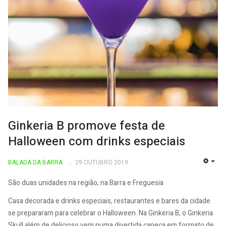
Ginkeria B promove festa de
Halloween com drinks especiais
BALADA DA BARRA
29 OUTUBRO 2019
EMP
São duas unidades na região, na Barra e Freguesia
Casa decorada e drinks especiais, restaurantes e bares da cidade
se prepararam para celebrar o Halloween. Na Ginkeria B, o Ginkeria
Skull além de delicioso vem numa divertida caneca em formato de