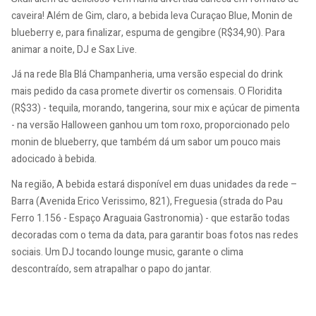
caveira! Além de Gim, claro, a bebida leva Curaçao Blue, Monin de
blueberry e, para finalizar, espuma de gengibre (R$34,90). Para
animar a noite, DJ e Sax Live.
Já na rede Bla Blá Champanheria, uma versão especial do drink
mais pedido da casa promete divertir os comensais. O Floridita
(R$33) - tequila, morando, tangerina, sour mix e açúcar de pimenta
- na versão Halloween ganhou um tom roxo, proporcionado pelo
monin de blueberry, que também dá um sabor um pouco mais
adocicado à bebida.
Na região, A bebida estará disponível em duas unidades da rede –
Barra (Avenida Erico Verissimo, 821), Freguesia (strada do Pau
Ferro 1.156 - Espaço Araguaia Gastronomia) - que estarão todas
decoradas com o tema da data, para garantir boas fotos nas redes
sociais. Um DJ tocando lounge music, garante o clima
descontraído, sem atrapalhar o papo do jantar.