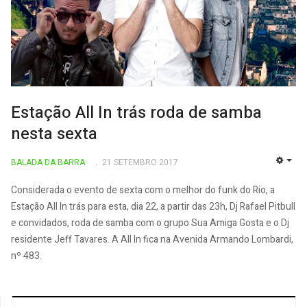
Estação All In trás roda de samba
nesta sexta
BALADA DA BARRA
21 SETEMBRO 2017
EMP
Considerada o evento de sexta com o melhor do funk do Rio, a
Estação All In trás para esta, dia 22, a partir das 23h, Dj Rafael Pitbull
e convidados, roda de samba com o grupo Sua Amiga Gosta e o Dj
residente Jeff Tavares. A All In fica na Avenida Armando Lombardi,
nº 483.