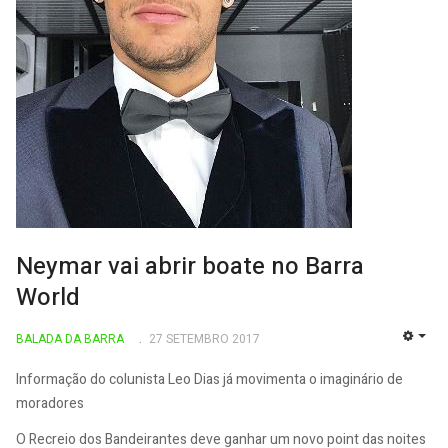
Neymar vai abrir boate no Barra
World
BALADA DA BARRA
27 SETEMBRO 2017
EMP
Informação do colunista Leo Dias já movimenta o imaginário de
moradores
O Recreio dos Bandeirantes deve ganhar um novo point das noites