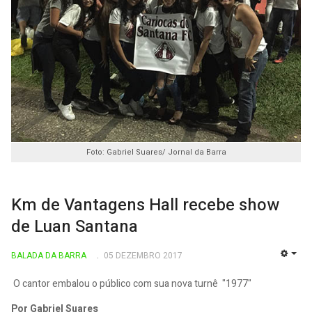
Foto: Gabriel Suares/ Jornal da Barra
Km de Vantagens Hall recebe show
de Luan Santana
BALADA DA BARRA
05 DEZEMBRO 2017
EMP
O cantor embalou o público com sua nova turnê "1977"
Por Gabriel Suares