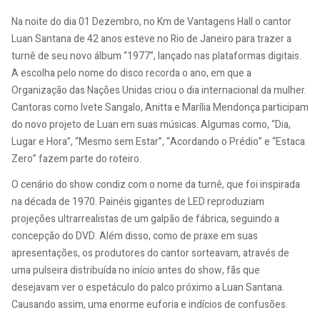
Na noite do dia 01 Dezembro, no Km de Vantagens Hall o cantor
Luan Santana de 42 anos esteve no Rio de Janeiro para trazer a
turnê de seu novo álbum “1977”, lançado nas plataformas digitais.
A escolha pelo nome do disco recorda o ano, em que a
Organização das Nações Unidas criou o dia internacional da mulher.
Cantoras como Ivete Sangalo, Anitta e Marília Mendonça participam
do novo projeto de Luan em suas músicas. Algumas como, “Dia,
Lugar e Hora”, “Mesmo sem Estar”, “Acordando o Prédio” e “Estaca
Zero” fazem parte do roteiro.
O cenário do show condiz com o nome da turnê, que foi inspirada
na década de 1970. Painéis gigantes de LED reproduziam
projeções ultrarrealistas de um galpão de fábrica, seguindo a
concepção do DVD. Além disso, como de praxe em suas
apresentações, os produtores do cantor sorteavam, através de
uma pulseira distribuída no início antes do show, fãs que
desejavam ver o espetáculo do palco próximo a Luan Santana.
Causando assim, uma enorme euforia e indícios de confusões.