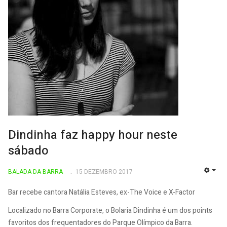
Dindinha faz happy hour neste
sábado
BALADA DA BARRA
15 DEZEMBRO 2017
EMP
Bar recebe cantora Natália Esteves, ex-The Voice e X-Factor
Localizado no Barra Corporate, o Bolaria Dindinha é um dos points
favoritos dos frequentadores do Parque Olímpico da Barra.