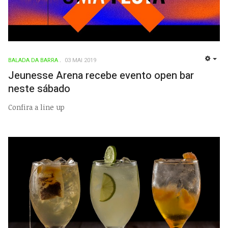
BALADA DA BARRA
03 MAI 2019
EMP
Jeunesse Arena recebe evento open bar
neste sábado
Confira a line up