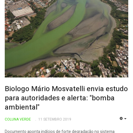
Biologo Mário Mosvatelli envia estudo
para autoridades e alerta: "bomba
ambiental"
COLUNA VERDE
11 SETEMBRO 2019
EMP
Documento aponta indícios de forte degradação no sistema