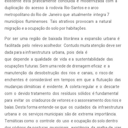
existente está praticamente concluída e modernizada com a
duplicação do acesso à rodovia Rio-Santos e o arco
metropolitano do Rio de Janeiro que atualmente integra 7
municípios fluminenses. Tais atrativos provocam a natural
migração e a ocupação do solo por habitações.
Por ser uma região de baixada litorânea a expansão urbana é
facilitada pelo relevo acolhedor. Contudo muita atenção deve ser
dada para a infraestrutura urbana, pois dela é
que depende a qualidade de vida e a sustentabilidade das
ocupações futuras. Sem uma rede de drenagem eficaz e a
manutenção da desobstrução dos rios e canais, o risco de
enchentes é considerável em tempos em que a flutuação das
mudanças climáticas é evidente. A coleta regular e o descarte
com o devido tratamento dos resíduos sólidos é fundamental
para evitar os criadouros de vetores e o assoreamento dos rios e
baías. Desta forma entende-se que os cuidados da infraestrutura
urbana e os serviços municipais são de extrema importância.
Temáticas como o controle do uso e ocupação do solo dentro
dos códigos de posturas municipais, existência da malha de vias