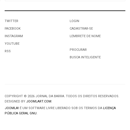
TWITTER
LOGIN
FACEBOOK
CADASTRAR-SE
INSTAGRAM
LEMBRETE DE NOME
YOUTUBE
PROCURAR
RSS
BUSCA INTELIGENTE
COPYRIGHT © 2026 JORNAL DA BARRA. TODOS OS DIREITOS RESERVADOS.
DESIGNED BY
JOOMLART.COM
.
JOOMLA!
É UM SOFTWARE LIVRE LIBERADO SOB OS TERMOS DA
LICENÇA
PÚBLICA GERAL GNU.