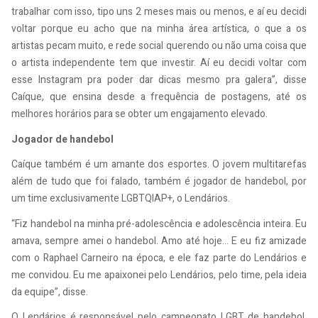
trabalhar com isso, tipo uns 2 meses mais ou menos, e aí eu decidi
voltar porque eu acho que na minha área artística, o que a os
artistas pecam muito, e rede social querendo ou não uma coisa que
o artista independente tem que investir. Aí eu decidi voltar com
esse Instagram pra poder dar dicas mesmo pra galera”, disse
Caíque, que ensina desde a frequência de postagens, até os
melhores horários para se obter um engajamento elevado.
Jogador de handebol
Caíque também é um amante dos esportes. O jovem multitarefas
além de tudo que foi falado, também é jogador de handebol, por
um time exclusivamente LGBTQIAP+, o Lendários.
“Fiz handebol na minha pré-adolescência e adolescência inteira. Eu
amava, sempre amei o handebol. Amo até hoje… E eu fiz amizade
com o Raphael Carneiro na época, e ele faz parte do Lendários e
me convidou. Eu me apaixonei pelo Lendários, pelo time, pela ideia
da equipe”, disse.
O Lendários é responsável pelo campeonato LGBT de handebol,