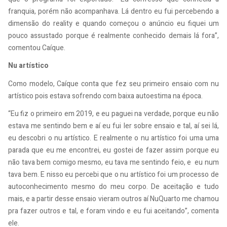
franquia, porém não acompanhava. Lá dentro eu fui percebendo a
dimensão do reality e quando começou o anúncio eu fiquei um
pouco assustado porque é realmente conhecido demais lá fora”,
comentou Caíque.
Nu artístico
Como modelo, Caíque conta que fez seu primeiro ensaio com nu
artístico pois estava sofrendo com baixa autoestima na época.
“Eu fiz o primeiro em 2019, e eu paguei na verdade, porque eu não
estava me sentindo bem e aí eu fui ler sobre ensaio e tal, aí sei lá,
eu descobri o nu artístico. E realmente o nu artístico foi uma uma
parada que eu me encontrei, eu gostei de fazer assim porque eu
não tava bem comigo mesmo, eu tava me sentindo feio, e eu num
tava bem. E nisso eu percebi que o nu artístico foi um processo de
autoconhecimento mesmo do meu corpo. De aceitação e tudo
mais, e a partir desse ensaio vieram outros aí NuQuarto me chamou
pra fazer outros e tal, e foram vindo e eu fui aceitando”, comenta
ele.