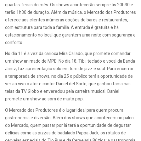
quartas-feiras do mês. Os shows acontecerão sempre às 20h30 e
terão 1h30 de duração. Além da música, o Mercado dos Produtores
oferece aos clientes inúmeras opções de bares e restaurantes,
com estrutura para toda a família. A entrada é gratuita e há
estacionamento no local que garantem uma noite com segurança e
conforto.
No dia 11 é a vez da carioca Mira Callado, que promete comandar
um show animado de MPB. No dia 18, Tibi, teclado e vocal da Banda
Jamz, faz apresentação solo em tom de jazz e soul. Para encerrar
a temporada de shows, no dia 25 o público terá a oportunidade de
ver ao vivo o ator e cantor Daniel del Sarto, que ganhou fama nas
telas da TV Globo e enveredou pela carreira musical. Daniel
promete um show ao som de muito pop.
O Mercado dos Produtores é o lugar ideal para quem procura
gastronomia e diversão. Além dos shows que acontecem no palco
do Mercado, quem passar por lá terá a oportunidade de degustar
delícias como as pizzas do badalado Pappa Jack, os rótulos de
cervejas especiais do Tio Ruy e da Cervejaria Búzios; a gastronomia