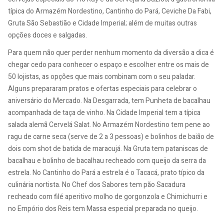
típica do Armazém Nordestino, Cantinho do Pará, Ceviche Da Fabi,
Gruta São Sebastião e Cidade Imperial; além de muitas outras
opções doces e salgadas.
Para quem não quer perder nenhum momento da diversão a dica é
chegar cedo para conhecer o espaço e escolher entre os mais de
50 lojistas, as opções que mais combinam com o seu paladar.
Alguns prepararam pratos e ofertas especiais para celebrar o
aniversário do Mercado. Na Desgarrada, tem Punheta de bacalhau
acompanhada de taça de vinho. Na Cidade Imperial tem a típica
salada alemã Cervelá Salat. No Armazém Nordestino tem pene ao
ragu de carne seca (serve de 2 a 3 pessoas) e bolinhos de baião de
dois com shot de batida de maracujá. Na Gruta tem pataniscas de
bacalhau e bolinho de bacalhau recheado com queijo da serra da
estrela. No Cantinho do Pará a estrela é o Tacacá, prato típico da
culinária nortista. No Chef dos Sabores tem pão Sacadura
recheado com filé aperitivo molho de gorgonzola e Chimichurri e
no Empório dos Reis tem Massa especial preparada no queijo.