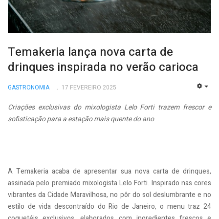
Temakeria lança nova carta de
drinques inspirada no verão carioca
GASTRONOMIA
17 FEVEREIRO 2025
EMP
Criações exclusivas do mixologista Lelo Forti trazem frescor e
sofisticação para a estação mais quente do ano
A Temakeria acaba de apresentar sua nova carta de drinques,
assinada pelo premiado mixologista Lelo Forti. Inspirado nas cores
vibrantes da Cidade Maravilhosa, no pôr do sol deslumbrante e no
estilo de vida descontraído do Rio de Janeiro, o menu traz 24
coquetéis exclusivos, elaborados com ingredientes frescos e