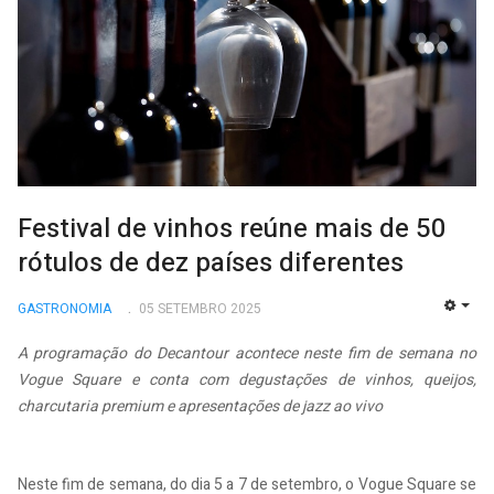
Festival de vinhos reúne mais de 50
rótulos de dez países diferentes
GASTRONOMIA
05 SETEMBRO 2025
EMP
A programação do Decantour acontece neste fim de semana no
Vogue Square e conta com degustações de vinhos, queijos,
charcutaria premium e apresentações de jazz ao vivo
Neste fim de semana, do dia 5 a 7 de setembro, o Vogue Square se