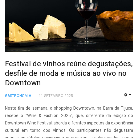
Festival de vinhos reúne degustações,
desfile de moda e música ao vivo no
Downtown
GASTRONOMIA
11 SETEMBRO 2025
EMP
Neste fim de semana, o shopping Downtown, na Barra da Tijuca,
recebe o "Wine & Fashion 2025", que, diferente da edição do
Downtown Wine Festival, aborda diferntes aspectos da experiência
cultural em torno dos vinhos. Os participantes não degustam
apenas os rótulos nacionais e internacionais selecionados, como