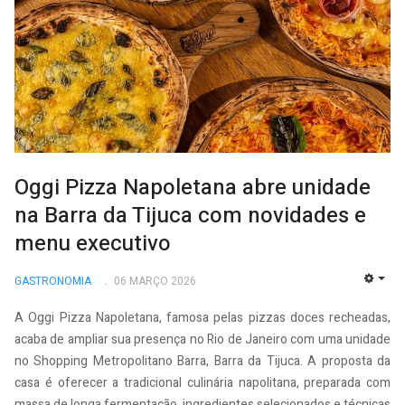
Oggi Pizza Napoletana abre unidade
na Barra da Tijuca com novidades e
menu executivo
GASTRONOMIA
06 MARÇO 2026
EMP
A Oggi Pizza Napoletana, famosa pelas pizzas doces recheadas,
acaba de ampliar sua presença no Rio de Janeiro com uma unidade
no Shopping Metropolitano Barra, Barra da Tijuca. A proposta da
casa é oferecer a tradicional culinária napolitana, preparada com
massa de longa fermentação, ingredientes selecionados e técnicas