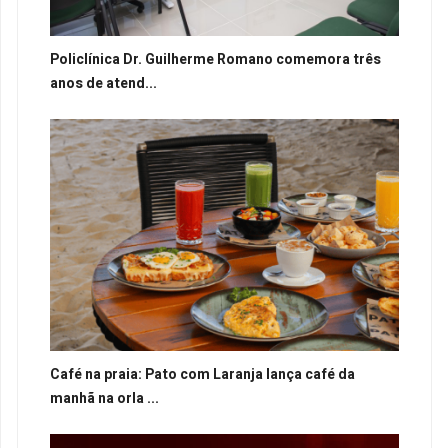
Policlínica Dr. Guilherme Romano comemora três
anos de atend...
Café na praia: Pato com Laranja lança café da
manhã na orla ...