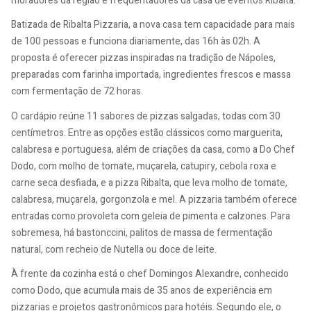
moradores da região e frequentadores da casa de eventos Ribalta.
Batizada de Ribalta Pizzaria, a nova casa tem capacidade para mais
de 100 pessoas e funciona diariamente, das 16h às 02h. A
proposta é oferecer pizzas inspiradas na tradição de Nápoles,
preparadas com farinha importada, ingredientes frescos e massa
com fermentação de 72 horas.
O cardápio reúne 11 sabores de pizzas salgadas, todas com 30
centímetros. Entre as opções estão clássicos como marguerita,
calabresa e portuguesa, além de criações da casa, como a Do Chef
Dodo, com molho de tomate, muçarela, catupiry, cebola roxa e
carne seca desfiada, e a pizza Ribalta, que leva molho de tomate,
calabresa, muçarela, gorgonzola e mel. A pizzaria também oferece
entradas como provoleta com geleia de pimenta e calzones. Para
sobremesa, há bastonccini, palitos de massa de fermentação
natural, com recheio de Nutella ou doce de leite.
À frente da cozinha está o chef Domingos Alexandre, conhecido
como Dodo, que acumula mais de 35 anos de experiência em
pizzarias e projetos gastronômicos para hotéis. Segundo ele, o