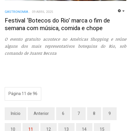
GASTRONOMIA
09 ABRIL 2025
EMP
Festival ‘Botecos do Rio’ marca o fim de
semana com música, comida e chope
O evento gratuito acontece no Américas Shopping e reúne
alguns dos mais representativos botequins do Rio, sob
comando de Juarez Becoza
Página 11 de 96
Início
Anterior
6
7
8
9
10
11
12
13
14
15