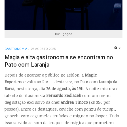
Divulgação
GASTRONOMIA
25 AGOSTO 2025
EMP
Magia e alta gastronomia se encontram no
Pato com Laranja
Depois de encantar o público no Leblon, a
Magic
Experience
volta ao Rio — desta vez, no
Pato com Laranja da
Barra
, nesta terça, dia
26 de agosto, às 19h
. A noite mistura o
talento do ilusionista
Bernardo Sedlacek
com um menu
degustação exclusivo da chef
Andrea Tinoco
(R$ 350 por
pessoa). Entre os destaques, ceviche com ponzu de tucupi,
gnocchi com cogumelos trufados e mignon no Josper. Tudo
isso servido ao som de truques de mágica que prometem