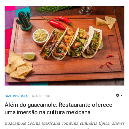
GASTRONOMIA
16 ABRIL 2025
EMP
Além do guacamole: Restaurante oferece
uma imersão na cultura mexicana
Guacamole Cocina Mexicana combina culinária típica, shows