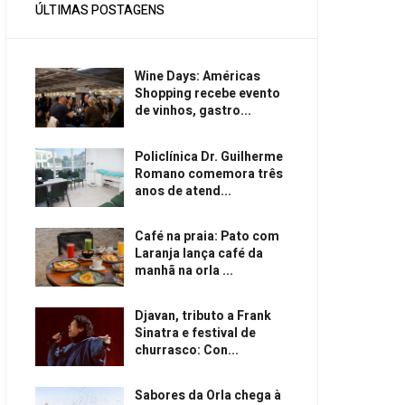
ÚLTIMAS POSTAGENS
Wine Days: Américas
Shopping recebe evento
de vinhos, gastro...
Policlínica Dr. Guilherme
Romano comemora três
anos de atend...
Café na praia: Pato com
Laranja lança café da
manhã na orla ...
Djavan, tributo a Frank
Sinatra e festival de
churrasco: Con...
Sabores da Orla chega à