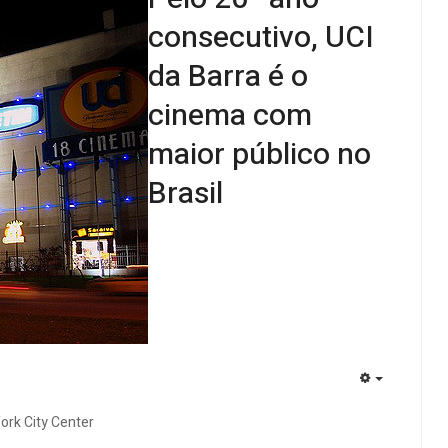
consecutivo, UCI
da Barra é o
cinema com
maior público no
Brasil
EMPTY
ork City Center