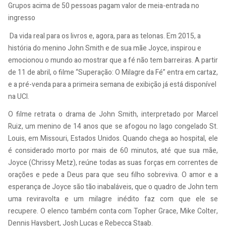
Grupos acima de 50 pessoas pagam valor de meia-entrada no
ingresso
Da vida real para os livros e, agora, para as telonas. Em 2015, a
história do menino John Smith e de sua mãe Joyce, inspirou e
emocionou o mundo ao mostrar que a fé não tem barreiras. A partir
de 11 de abril, o filme “Superação: O Milagre da Fé” entra em cartaz,
e a pré-venda para a primeira semana de exibição já está disponível
na UCI.
O filme retrata o drama de John Smith, interpretado por Marcel
Ruiz, um menino de 14 anos que se afogou no lago congelado St.
Louis, em Missouri, Estados Unidos. Quando chega ao hospital, ele
é considerado morto por mais de 60 minutos, até que sua mãe,
Joyce (Chrissy Metz), reúne todas as suas forças em correntes de
orações e pede a Deus para que seu filho sobreviva. O amor e a
esperança de Joyce são tão inabaláveis, que o quadro de John tem
uma reviravolta e um milagre inédito faz com que ele se
recupere. O elenco também conta com Topher Grace, Mike Colter,
Dennis Haysbert, Josh Lucas e Rebecca Staab.