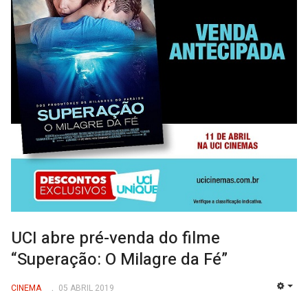
UCI abre pré-venda do filme
“Superação: O Milagre da Fé”
CINEMA
05 ABRIL 2019
EMP