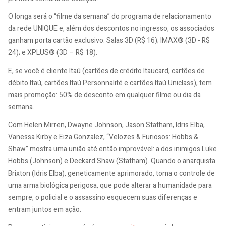
O longa será o “filme da semana” do programa de relacionamento
da rede UNIQUE e, além dos descontos no ingresso, os associados
ganham porta cartão exclusivo: Salas 3D (R$ 16); IMAX® (3D - R$
24); e XPLUS® (3D – R$ 18).
E, se você é cliente Itaú (cartões de crédito Itaucard, cartões de
débito Itaú, cartões Itaú Personnalité e cartões Itaú Uniclass), tem
mais promoção: 50% de desconto em qualquer filme ou dia da
semana.
Com Helen Mirren, Dwayne Johnson, Jason Statham, Idris Elba,
Vanessa Kirby e Eiza Gonzalez, “Velozes & Furiosos: Hobbs &
Shaw” mostra uma união até então improvável: a dos inimigos Luke
Hobbs (Johnson) e Deckard Shaw (Statham). Quando o anarquista
Brixton (Idris Elba), geneticamente aprimorado, toma o controle de
uma arma biológica perigosa, que pode alterar a humanidade para
sempre, o policial e o assassino esquecem suas diferenças e
entram juntos em ação.