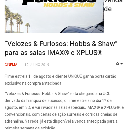
venda
de
“Velozes & Furiosos: Hobbs & Shaw”
para as salas IMAX® e XPLUS®
CINEMA
19 JULHO 2019
EMP
Filme estreia 1º de agosto e cliente UNIQUE ganha porta cartão
exclusivo na compra antecipada
“Velozes & Furiosos: Hobbs & Shaw” está chegando na UCI,
derivado da franquia de sucesso, o filme estreia no dia 1º de
agosto, em 3D, e vai invadir as salas especiais, IMAX® e XPLUS®, e
convencionais, com cenas de ação surreais e corridas cheias de
adrenalina. Na rede, já está disponível a venda antecipada para a
primeira semana de exibição.