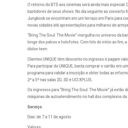
O retorno do BTS aos cinemas será ainda mais especial. 
bastidores de seus shows. No dia seguinte ao concerto fin
Jungkook se encontram em um terraço em Paris para cont
novas cidades até apresentações para milhares de armys
“Bring The Soul: The Movie” mergulha no universo da ban
longe dos palcos e holofotes. Com hits do início ao fi
ídolos teen.
Clientes UNIQUE têm desconto no ingresso e pagam valor 
Para participar do UNIQUE, basta comprar o cartão em um
programa para validar a inscrição e obter todas as inf
2ª a 5ª nas salas 2D, 3D e UCI XPLUS.
Os ingressos para “Bring The Soul: The Movie” já estão d
máquinas de autoatendimento no hall dos complexos da 
Serviço
Dias: de 7 a 11 de agosto
Valores