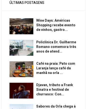
ÚLTIMAS POSTAGENS
Wine Days: Américas
Shopping recebe evento
de vinhos, gastro...
Policlínica Dr. Guilherme
Romano comemora três
anos de atend...
Café na praia: Pato com
Laranja lança café da
manhã na orla ...
Djavan, tributo a Frank
Sinatra e festival de
churrasco: Con...
Sabores da Orla chega à