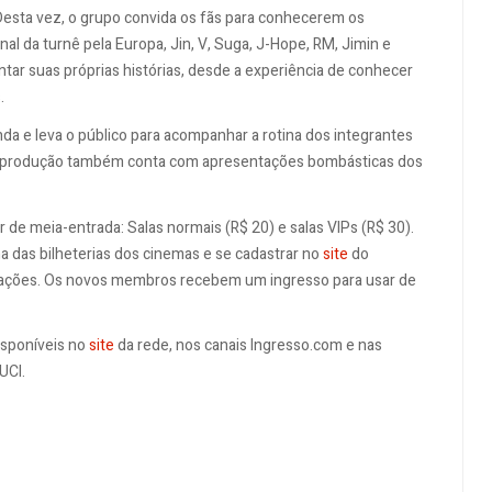
Desta vez, o grupo convida os fãs para conhecerem os
al da turnê pela Europa, Jin, V, Suga, J-Hope, RM, Jimin e
ar suas próprias histórias, desde a experiência de conhecer
.
da e leva o público para acompanhar a rotina dos integrantes
m, a produção também conta com apresentações bombásticas dos
de meia-entrada: Salas normais (R$ 20) e salas VIPs (R$ 30).
a das bilheterias dos cinemas e se cadastrar no
site
do
ormações. Os novos membros recebem um ingresso para usar de
isponíveis no
site
da rede, nos canais Ingresso.com e nas
UCI.