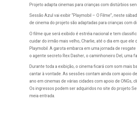
Projeto adapta cinemas para crianças com distúrbios sen
Sessão Azul vai exibir “Playmobil – O Filme”, neste sábad
de cinema do projeto são adaptadas para crianças com dis
O filme que será exibido é estréia nacional e tem classifi
cuidar do irmão mais velho, Charlie, até o dia em que e
Playmobil. A garota embarca em uma jornada de resgate
o agente secreto Rex Dasher, o caminhoneiro Del, uma f
Durante toda a exibição, o cinema ficará com som mais bai
cantar à vontade. As sessões contam ainda com apoio de 
ano em cinemas de várias cidades com apoio de ONGs, clí
Os ingressos podem ser adquiridos no site do projeto S
meia entrada.