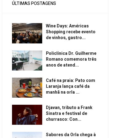
ÚLTIMAS POSTAGENS
Wine Days: Américas
Shopping recebe evento
de vinhos, gastro...
Policlínica Dr. Guilherme
Romano comemora três
anos de atend...
Café na praia: Pato com
Laranja lança café da
manhã na orla ...
Djavan, tributo a Frank
Sinatra e festival de
churrasco: Con...
Sabores da Orla chega à