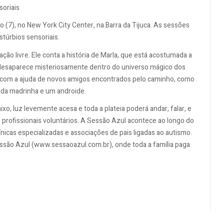
soriais
o (7), no New York City Center, na Barra da Tijuca. As sessões
túrbios sensoriais.
cação livre. Ele conta a história de Marla, que está acostumada a
le desaparece misteriosamente dentro do universo mágico dos
 com a ajuda de novos amigos encontrados pelo caminho, como
ada madrinha e um androide.
xo, luz levemente acesa e toda a plateia poderá andar, falar, e
profissionais voluntários. A Sessão Azul acontece ao longo do
nicas especializadas e associações de pais ligadas ao autismo.
essão Azul (www.sessaoazul.com.br), onde toda a família paga