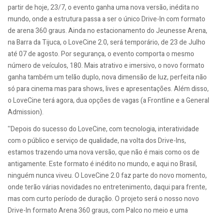
partir de hoje, 23/7, o evento ganha uma nova versão, inédita no
mundo, onde a estrutura passa a ser o único Drive-In com formato
de arena 360 graus. Ainda no estacionamento do Jeunesse Arena,
na Barra da Tijuca, o LoveCine 2.0, será temporário, de 23 de Julho
até 07 de agosto. Por segurança, o evento comporta o mesmo
número de veículos, 180. Mais atrativo e imersivo, o novo formato
ganha também um telão duplo, nova dimensão de luz, perfeita não
só para cinema mas para shows, lives e apresentações. Além disso,
o LoveCine terá agora, dua opções de vagas (a Frontline e a General
Admission).
''Depois do sucesso do LoveCine, com tecnologia, interatividade
com o público e serviço de qualidade, na volta dos Drive-Ins,
estamos trazendo uma nova versão, que não é mais como os de
antigamente. Este formato é inédito no mundo, e aqui no Brasil,
ninguém nunca viveu. O LoveCine 2.0 faz parte do novo momento,
onde terão várias novidades no entretenimento, daqui para frente,
mas com curto período de duração. O projeto será o nosso novo
Drive-In formato Arena 360 graus, com Palco no meio e uma