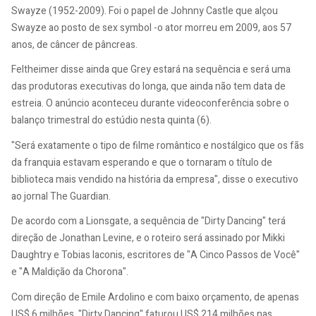
Swayze (1952-2009). Foi o papel de Johnny Castle que alçou
Swayze ao posto de sex symbol -o ator morreu em 2009, aos 57
anos, de câncer de pâncreas.
Feltheimer disse ainda que Grey estará na sequência e será uma
das produtoras executivas do longa, que ainda não tem data de
estreia. O anúncio aconteceu durante videoconferência sobre o
balanço trimestral do estúdio nesta quinta (6).
"Será exatamente o tipo de filme romântico e nostálgico que os fãs
da franquia estavam esperando e que o tornaram o título de
biblioteca mais vendido na história da empresa", disse o executivo
ao jornal The Guardian.
De acordo com a Lionsgate, a sequência de "Dirty Dancing" terá
direção de Jonathan Levine, e o roteiro será assinado por Mikki
Daughtry e Tobias Iaconis, escritores de "A Cinco Passos de Você"
e "A Maldição da Chorona".
Com direção de Emile Ardolino e com baixo orçamento, de apenas
US$ 6 milhões, "Dirty Dancing" faturou US$ 214 milhões nas