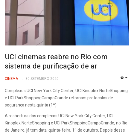
UCI cinemas reabre no Rio com
sistema de purificação de ar
CINEMA
30 SETEMBRO 2020
EMP
Complexos UCI New York City Center, UCI Kinoplex NorteShopping
e UCI ParkShoppingCampoGrande retornam protocolos de
segurança nesta quinta (1º)
A reabertura dos complexos UCI New York City Center, UCI
Kinoplex NorteShopping e UCI ParkShoppingCampoGrande, no Rio
de Janeiro, já tem data: quinta-feira, 1º de outubro. Depois desse