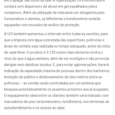
até o apagar das luzes da sala. A higienização foi intensificada e
contará com dispensers de álcool em gel espalhados pelos
complexos. Além da utilização de máscaras ser obrigatória para
funcionários e clientes, as bilheterias e bombonières estarão
equipadas com escudos de acrílico de proteção.
A UCI também aumentou o intervalo entre todas as sessões, para
que a limpeza com água ozonizada das superfícies, poltronas e
áreas de contato seja realizada no tempo adequado, antes do início
de cada filme. O produto é 3.120 vezes mais eficiente contra o
vírus do que a água sanitária, além de ser ecológico e não provocar
alergias nem danificar tecidos. E, para evitar aglomerações, haverá
indicação da capacidade máxima de pessoas dentro dos banheiros,
limitação de público e distanciamento de dois metros entre as
poltronas – as vendas serão controladas por um sistema que
bloqueia automaticamente os assentos próximos aos já ocupados.
O espaçamento ideal entre os clientes também será indicado com
marcadores de piso na bombonière, na bilheteria, nos terminais de
autoatendimento e no acesso às salas.