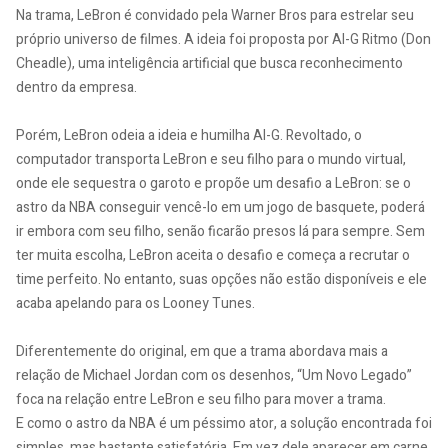
Na trama, LeBron é convidado pela Warner Bros para estrelar seu
próprio universo de filmes. A ideia foi proposta por Al-G Ritmo (Don
Cheadle), uma inteligência artificial que busca reconhecimento
dentro da empresa.
Porém, LeBron odeia a ideia e humilha Al-G. Revoltado, o
computador transporta LeBron e seu filho para o mundo virtual,
onde ele sequestra o garoto e propõe um desafio a LeBron: se o
astro da NBA conseguir vencê-lo em um jogo de basquete, poderá
ir embora com seu filho, senão ficarão presos lá para sempre. Sem
ter muita escolha, LeBron aceita o desafio e começa a recrutar o
time perfeito. No entanto, suas opções não estão disponíveis e ele
acaba apelando para os Looney Tunes.
Diferentemente do original, em que a trama abordava mais a
relação de Michael Jordan com os desenhos, “Um Novo Legado”
foca na relação entre LeBron e seu filho para mover a trama.
E como o astro da NBA é um péssimo ator, a solução encontrada foi
simples, mas bastante satisfatória. Em vez dele aparecer em carne