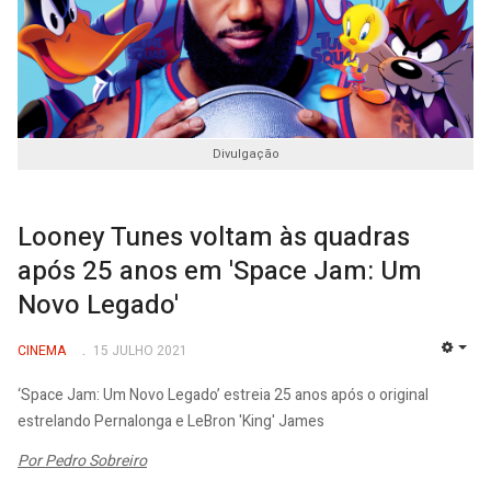
Divulgação
Looney Tunes voltam às quadras
após 25 anos em 'Space Jam: Um
Novo Legado'
CINEMA
15 JULHO 2021
EMP
‘Space Jam: Um Novo Legado’ estreia 25 anos após o original
estrelando Pernalonga e LeBron 'King' James
Por Pedro Sobreiro