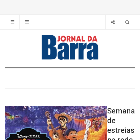
Semana
de
estreias