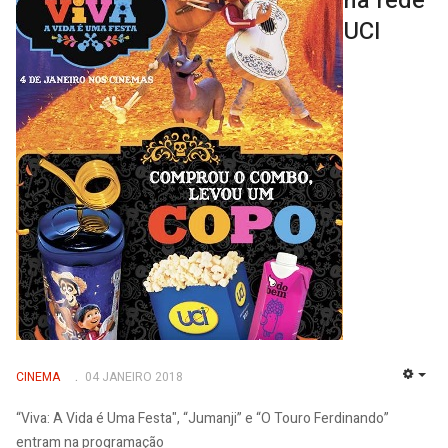
na rede
UCI
CINEMA
04 JANEIRO 2018
EMP
“Viva: A Vida é Uma Festa", “Jumanji” e “O Touro Ferdinando”
entram na programação