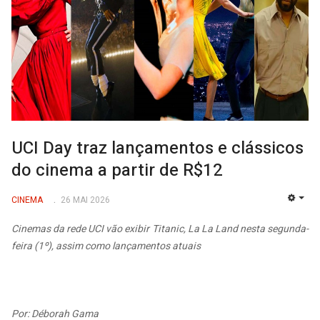
UCI Day traz lançamentos e clássicos
do cinema a partir de R$12
CINEMA
26 MAI 2026
EMP
Cinemas da rede UCI vão exibir Titanic, La La Land nesta segunda-
feira (1º), assim como lançamentos atuais
Por: Déborah Gama