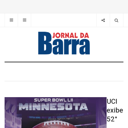
UCI
exibe
52°