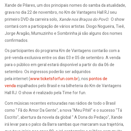
Xande de Pilares, um dos principais nomes do samba da atualidade,
grava no dia 22 de novembro, no Km de Vantagens Hall RJ seu
primeiro DVD da carreira solo,
Xande nos Braços do PovO.
O show
contará com a participação de vários artistas. Diogo Nogueira, Tieê,
Jorge Aragão, Mumuzinho e Sombrinha já são alguns dos nomes
confirmados.
Os participantes do programa Km de Vantagens contarão com a
pré-venda exclusiva entre os dias 03 e 05 de setembro. A venda
para o público em geral estará disponível a partir do dia 06 de
setembro. Os ingressos poderão ser adquiridos
pela internet (
www.ticketsforfun.com.br
), nos
pontos de
venda
espalhados pelo Brasil e na bilheteria do Km de Vantagens
Hall RJ. O show é realizado pela Time for fun.
Com músicas recentes estouradas nas rádios de todo o Brasil
como " Fã do Amor Da Gente", a nova "Meu Pítél" e o sucesso "Tá
Escrito", abertura da novela da global " A Dona do Pedaço", Xande
irá levar para o palco da Barra sambas que marcaram sua trajetória,