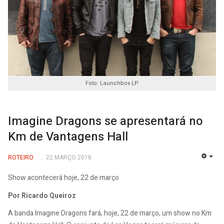
Foto: Launchbox LP
Imagine Dragons se apresentará no
Km de Vantagens Hall
ROTEIRO
22 MARÇO 2018
EMP
Show acontecerá hoje, 22 de março
Por Ricardo Queiroz
A banda Imagine Dragons fará, hoje, 22 de março, um show no Km