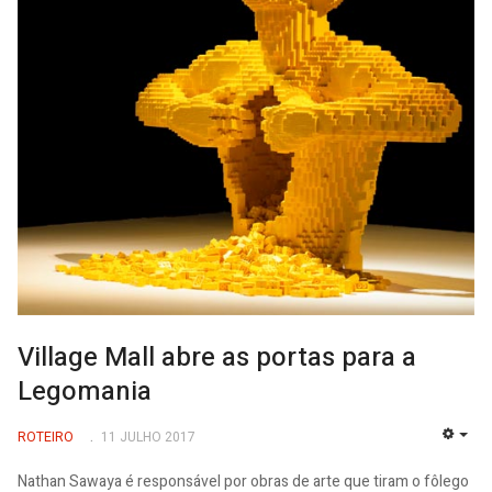
Village Mall abre as portas para a
Legomania
ROTEIRO
11 JULHO 2017
EMP
Nathan Sawaya é responsável por obras de arte que tiram o fôlego