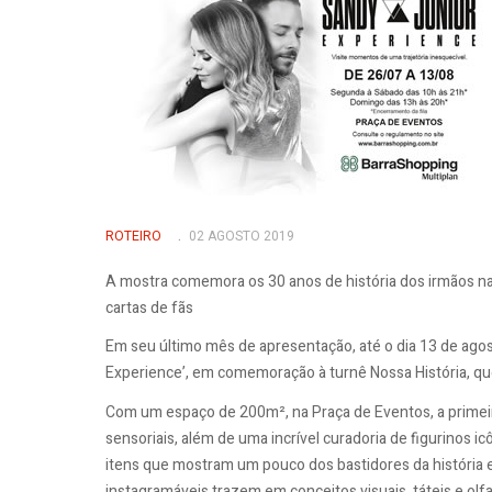
ROTEIRO
02 AGOSTO 2019
A mostra comemora os 30 anos de história dos irmãos na
cartas de fãs
Em seu último mês de apresentação, até o dia 13 de ago
Experience’, em comemoração à turnê Nossa História, que v
Com um espaço de 200m², na Praça de Eventos, a primeir
sensoriais, além de uma incrível curadoria de figurinos i
itens que mostram um pouco dos bastidores da história e
instagramáveis trazem em conceitos visuais, táteis e olf