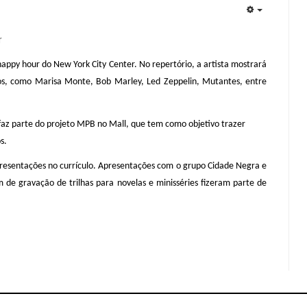
EMPTY
r
 happy hour do New York City Center. No repertório, a artista mostrará
ados, como Marisa Monte, Bob Marley, Led Zeppelin, Mutantes, entre
faz parte do projeto
MPB no Mall
, que tem como objetivo trazer
os.
presentações no currículo. Apresentações com o grupo Cidade Negra e
 de gravação de trilhas para novelas e minisséries fizeram parte de