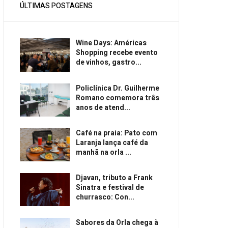
ÚLTIMAS POSTAGENS
Wine Days: Américas
Shopping recebe evento
de vinhos, gastro...
Policlínica Dr. Guilherme
Romano comemora três
anos de atend...
Café na praia: Pato com
Laranja lança café da
manhã na orla ...
Djavan, tributo a Frank
Sinatra e festival de
churrasco: Con...
Sabores da Orla chega à